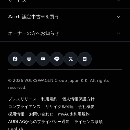
サービス
純正アクセサリー
見積り依頼
e-tronラインアップ
Audi exclusive
オンラインショップ
試乗予約
Audi 認定中古車を買う
サービス入庫予約
価格シミュレーション
Audi driving experience
Audi collection
サービスプログラム
車両比較
オーナーの方へお知らせ
Audi認定中古車
アウディナビアプリ
メンテナンス
ご購入サポート
Audi認定中古車検索
お知らせ
車検 / 定期点検
カタログ一覧
クオリティ
オーナー様向けキャンペーン
e-tronアフターサポート
保証
リコール関連情報
Audi Top Service紹介
© 2026 VOLKSWAGEN Group Japan K.K. All rights
メンテナンス
特定整備適用車一覧
reserved.
myAudi
24時間緊急サポート
リサイクル法
プレスリリース
利用規約
個人情報保護方針
ファイナンス
コンプライアンス
リサイクル関連
会社概要
よくある質問（FAQ）
採用情報
お問い合わせ
myAudi利用規約
キャンペーン / イベント
AUDI AGからのプライバシー通知
ライセンス条項
買取査定
English