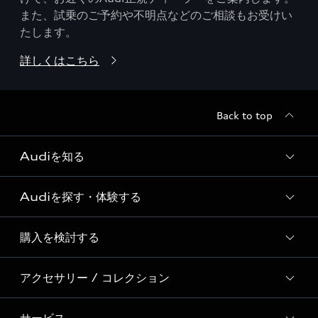
また、試乗のご予約や不明点などのご相談もお受けい
たします。
詳しくはこちら
Back to top
Audiを知る
Audiを探す・体験する
Audi ブランド
Story of Progress
購入を検討する
ディーラー検索
Audi Sport
新車在庫検索
アクセサリー / コレクション
モデル一覧
Formula 1®
試乗車・展示車検索
特別仕様モデル / 限定モデル
デジタルサービス