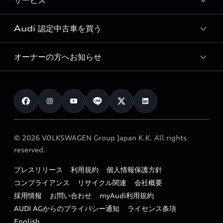
サービス
純正アクセサリー
見積り依頼
e-tronラインアップ
Audi exclusive
オンラインショップ
試乗予約
Audi 認定中古車を買う
サービス入庫予約
価格シミュレーション
Audi driving experience
Audi collection
サービスプログラム
車両比較
オーナーの方へお知らせ
Audi認定中古車
アウディナビアプリ
メンテナンス
ご購入サポート
Audi認定中古車検索
お知らせ
車検 / 定期点検
カタログ一覧
クオリティ
オーナー様向けキャンペーン
e-tronアフターサポート
保証
リコール関連情報
Audi Top Service紹介
© 2026 VOLKSWAGEN Group Japan K.K. All rights
メンテナンス
特定整備適用車一覧
reserved.
myAudi
24時間緊急サポート
リサイクル法
プレスリリース
利用規約
個人情報保護方針
ファイナンス
コンプライアンス
リサイクル関連
会社概要
よくある質問（FAQ）
採用情報
お問い合わせ
myAudi利用規約
キャンペーン / イベント
AUDI AGからのプライバシー通知
ライセンス条項
買取査定
English