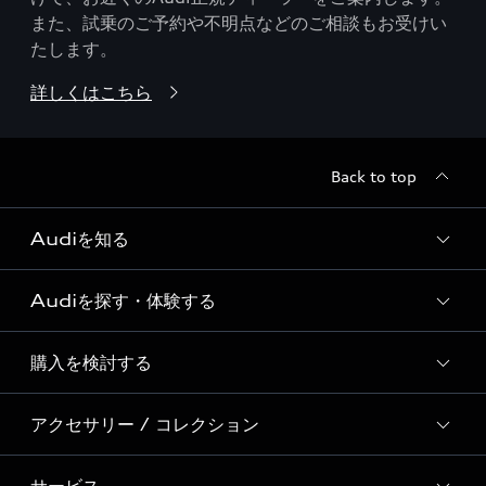
また、試乗のご予約や不明点などのご相談もお受けい
たします。
詳しくはこちら
Back to top
Audiを知る
Audiを探す・体験する
Audi ブランド
Story of Progress
購入を検討する
ディーラー検索
Audi Sport
新車在庫検索
アクセサリー / コレクション
モデル一覧
Formula 1®
試乗車・展示車検索
特別仕様モデル / 限定モデル
デジタルサービス