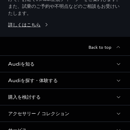
また、試乗のご予約や不明点などのご相談もお受けい
たします。
詳しくはこちら
Back to top
Audiを知る
Audiを探す・体験する
Audi ブランド
Story of Progress
購入を検討する
ディーラー検索
Audi Sport
新車在庫検索
アクセサリー / コレクション
モデル一覧
Formula 1®
試乗車・展示車検索
特別仕様モデル / 限定モデル
デジタルサービス