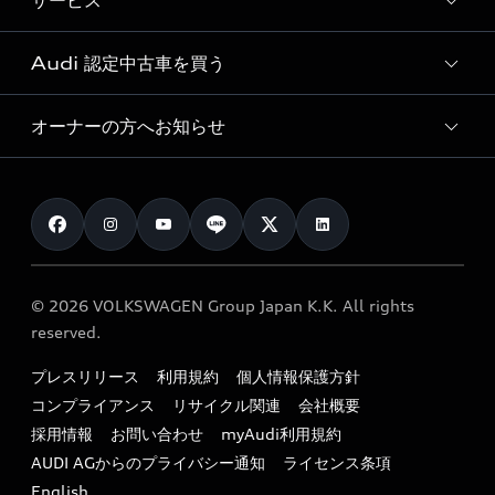
サービス
純正アクセサリー
見積り依頼
e-tronラインアップ
Audi exclusive
オンラインショップ
試乗予約
Audi 認定中古車を買う
サービス入庫予約
価格シミュレーション
Audi driving experience
Audi collection
サービスプログラム
車両比較
オーナーの方へお知らせ
Audi認定中古車
アウディナビアプリ
メンテナンス
ご購入サポート
Audi認定中古車検索
お知らせ
車検 / 定期点検
カタログ一覧
クオリティ
オーナー様向けキャンペーン
e-tronアフターサポート
保証
リコール関連情報
Audi Top Service紹介
© 2026 VOLKSWAGEN Group Japan K.K. All rights
メンテナンス
特定整備適用車一覧
reserved.
myAudi
24時間緊急サポート
リサイクル法
プレスリリース
利用規約
個人情報保護方針
ファイナンス
コンプライアンス
リサイクル関連
会社概要
よくある質問（FAQ）
採用情報
お問い合わせ
myAudi利用規約
キャンペーン / イベント
AUDI AGからのプライバシー通知
ライセンス条項
買取査定
English