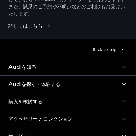
また、試乗のご予約や不明点などのご相談もお受けい
たします。
詳しくはこちら
Back to top
Audiを知る
Audiを探す・体験する
Audi ブランド
Story of Progress
購入を検討する
ディーラー検索
Audi Sport
新車在庫検索
アクセサリー / コレクション
モデル一覧
Formula 1®
試乗車・展示車検索
特別仕様モデル / 限定モデル
デジタルサービス