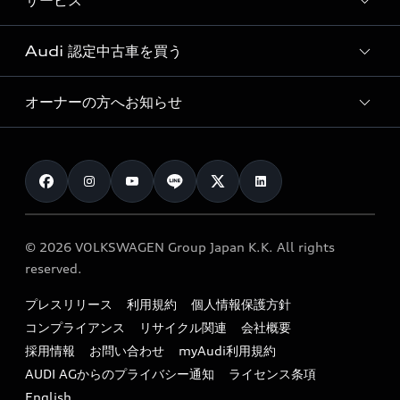
サービス
純正アクセサリー
見積り依頼
e-tronラインアップ
Audi exclusive
オンラインショップ
試乗予約
Audi 認定中古車を買う
サービス入庫予約
価格シミュレーション
Audi driving experience
Audi collection
サービスプログラム
車両比較
オーナーの方へお知らせ
Audi認定中古車
アウディナビアプリ
メンテナンス
ご購入サポート
Audi認定中古車検索
お知らせ
車検 / 定期点検
カタログ一覧
クオリティ
オーナー様向けキャンペーン
e-tronアフターサポート
保証
リコール関連情報
Audi Top Service紹介
© 2026 VOLKSWAGEN Group Japan K.K. All rights
メンテナンス
特定整備適用車一覧
reserved.
myAudi
24時間緊急サポート
リサイクル法
プレスリリース
利用規約
個人情報保護方針
ファイナンス
コンプライアンス
リサイクル関連
会社概要
よくある質問（FAQ）
採用情報
お問い合わせ
myAudi利用規約
キャンペーン / イベント
AUDI AGからのプライバシー通知
ライセンス条項
買取査定
English