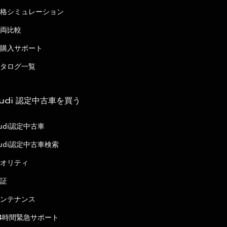
格シミュレーション
両比較
購入サポート
タログ一覧
udi 認定中古車を買う
udi認定中古車
udi認定中古車検索
オリティ
証
ンテナンス
4時間緊急サポート