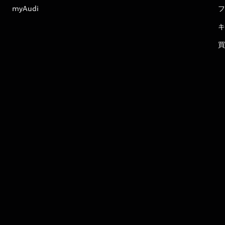
myAudi
フ
キ
買