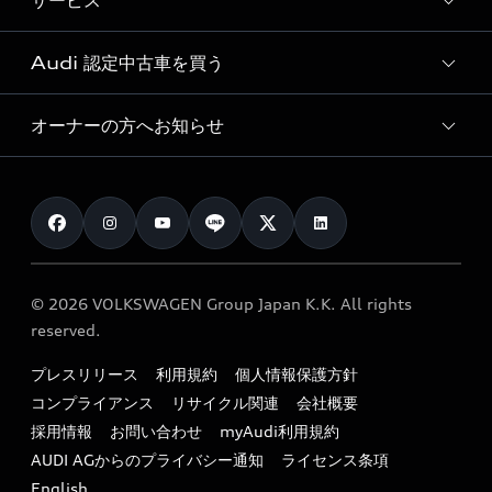
サービス
純正アクセサリー
見積り依頼
e-tronラインアップ
Audi exclusive
オンラインショップ
試乗予約
Audi 認定中古車を買う
サービス入庫予約
価格シミュレーション
Audi driving experience
Audi collection
サービスプログラム
車両比較
オーナーの方へお知らせ
Audi認定中古車
アウディナビアプリ
メンテナンス
ご購入サポート
Audi認定中古車検索
お知らせ
車検 / 定期点検
カタログ一覧
クオリティ
オーナー様向けキャンペーン
e-tronアフターサポート
保証
リコール関連情報
Audi Top Service紹介
© 2026 VOLKSWAGEN Group Japan K.K. All rights
メンテナンス
特定整備適用車一覧
reserved.
myAudi
24時間緊急サポート
リサイクル法
プレスリリース
利用規約
個人情報保護方針
ファイナンス
コンプライアンス
リサイクル関連
会社概要
よくある質問（FAQ）
採用情報
お問い合わせ
myAudi利用規約
キャンペーン / イベント
AUDI AGからのプライバシー通知
ライセンス条項
買取査定
English