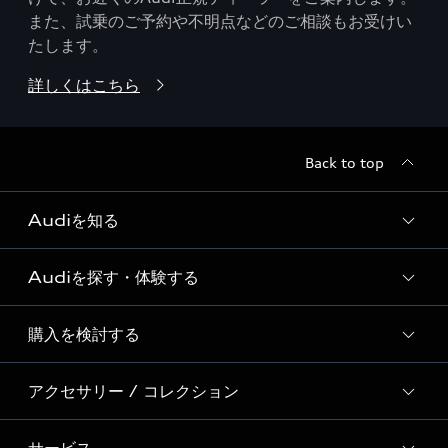
また、試乗のご予約や不明点などのご相談もお受けい
たします。
詳しくはこちら
Back to top
Audiを知る
Audiを探す・体験する
Audi ブランド
Story of Progress
購入を検討する
ディーラー検索
Audi Sport
新車在庫検索
アクセサリー / コレクション
モデル一覧
Formula 1®
試乗車・展示車検索
特別仕様モデル / 限定モデル
デジタルサービス