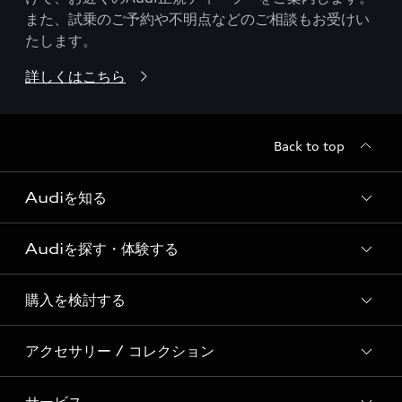
また、試乗のご予約や不明点などのご相談もお受けい
たします。
詳しくはこちら
Back to top
Audiを知る
Audiを探す・体験する
Audi ブランド
Story of Progress
購入を検討する
ディーラー検索
Audi Sport
新車在庫検索
アクセサリー / コレクション
モデル一覧
Formula 1®
試乗車・展示車検索
特別仕様モデル / 限定モデル
デジタルサービス