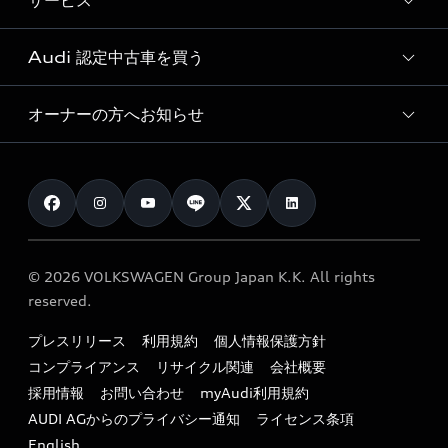
サービス
純正アクセサリー
見積り依頼
e-tronラインアップ
Audi exclusive
オンラインショップ
試乗予約
Audi 認定中古車を買う
サービス入庫予約
価格シミュレーション
Audi driving experience
Audi collection
サービスプログラム
車両比較
オーナーの方へお知らせ
Audi認定中古車
アウディナビアプリ
メンテナンス
ご購入サポート
Audi認定中古車検索
お知らせ
車検 / 定期点検
カタログ一覧
クオリティ
オーナー様向けキャンペーン
e-tronアフターサポート
保証
リコール関連情報
Audi Top Service紹介
© 2026 VOLKSWAGEN Group Japan K.K. All rights
メンテナンス
特定整備適用車一覧
reserved.
myAudi
24時間緊急サポート
リサイクル法
プレスリリース
利用規約
個人情報保護方針
ファイナンス
コンプライアンス
リサイクル関連
会社概要
よくある質問（FAQ）
採用情報
お問い合わせ
myAudi利用規約
キャンペーン / イベント
AUDI AGからのプライバシー通知
ライセンス条項
買取査定
English