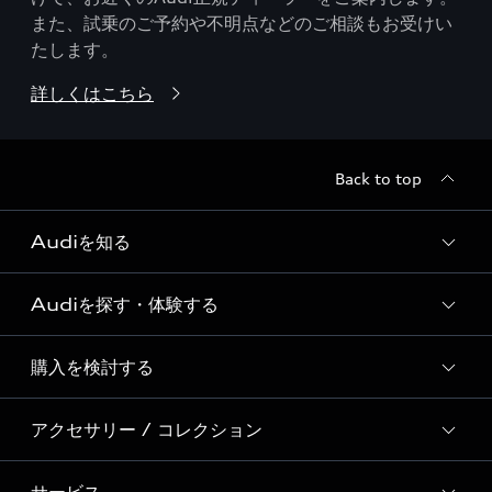
また、試乗のご予約や不明点などのご相談もお受けい
たします。
詳しくはこちら
Back to top
Audiを知る
Audiを探す・体験する
Audi ブランド
Story of Progress
購入を検討する
ディーラー検索
Audi Sport
新車在庫検索
アクセサリー / コレクション
モデル一覧
Formula 1®
試乗車・展示車検索
特別仕様モデル / 限定モデル
デジタルサービス