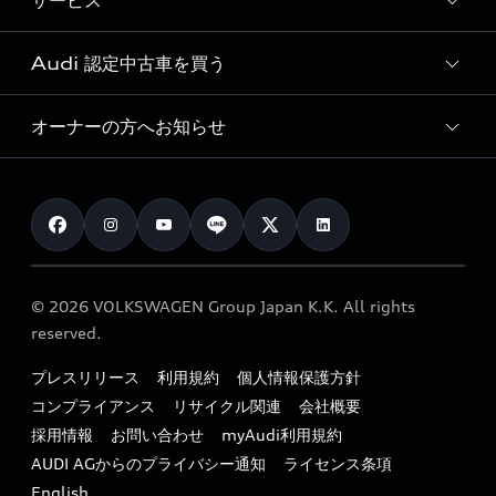
サービス
純正アクセサリー
見積り依頼
e-tronラインアップ
Audi exclusive
オンラインショップ
試乗予約
Audi 認定中古車を買う
サービス入庫予約
価格シミュレーション
Audi driving experience
Audi collection
サービスプログラム
車両比較
オーナーの方へお知らせ
Audi認定中古車
アウディナビアプリ
メンテナンス
ご購入サポート
Audi認定中古車検索
お知らせ
車検 / 定期点検
カタログ一覧
クオリティ
オーナー様向けキャンペーン
e-tronアフターサポート
保証
リコール関連情報
Audi Top Service紹介
© 2026 VOLKSWAGEN Group Japan K.K. All rights
メンテナンス
特定整備適用車一覧
reserved.
myAudi
24時間緊急サポート
リサイクル法
プレスリリース
利用規約
個人情報保護方針
ファイナンス
コンプライアンス
リサイクル関連
会社概要
よくある質問（FAQ）
採用情報
お問い合わせ
myAudi利用規約
キャンペーン / イベント
AUDI AGからのプライバシー通知
ライセンス条項
買取査定
English