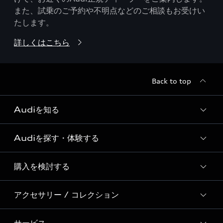
また、試乗のご予約や不明点などのご相談もお受けい
たします。
詳しくはこちら
Back to top
Audiを知る
Audiを探す・体験する
Audi ブランド
Story of Progress
購入を検討する
ディーラー検索
Audi Sport
新車在庫検索
アクセサリー / コレクション
モデル一覧
Formula 1®
試乗車・展示車検索
特別仕様モデル / 限定モデル
デジタルサービス