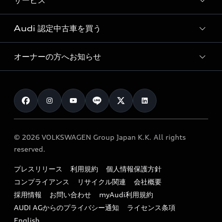
サービス
純正アクセサリー
見積もり依頼
e-tronラインアップ
Audi exclusive
オンラインショップ
試乗予約
Audi 認定中古車を買う
サービス入庫予約
価格シミュレーション
Audi driving experience
Audi collection
サービスプログラム
車両比較
オーナーの方へお知らせ
Audi認定中古車
アウディナビアプリ
メンテナンス
ご購入サポート
Audi認定中古車検索
お知らせ
車検 / 定期点検
カタログ一覧
クオリティ
オーナー様向けキャンペーン
e-tronアフターサポート
保証
リコール関連情報
Audi Top Service紹介
© 2026 VOLKSWAGEN Group Japan K.K. All rights
メンテナンス
特定整備適用車一覧
reserved.
myAudi
24時間緊急サポート
リサイクル法
プレスリリース
利用規約
個人情報保護方針
ファイナンス
コンプライアンス
リサイクル関連
会社概要
よくある質問（FAQ）
採用情報
お問い合わせ
myAudi利用規約
キャンペーン / イベント
AUDI AGからのプライバシー通知
ライセンス条項
買取査定
English