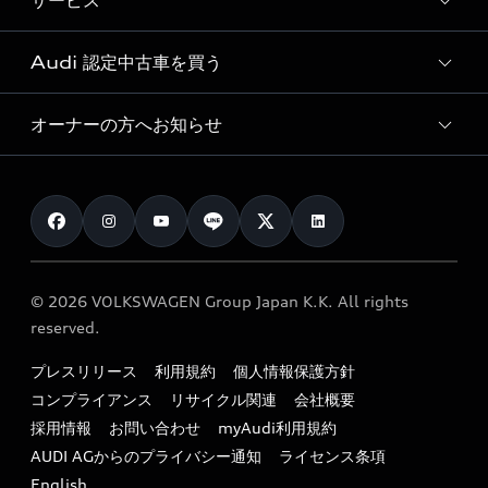
サービス
純正アクセサリー
見積り依頼
e-tronラインアップ
Audi exclusive
オンラインショップ
試乗予約
Audi 認定中古車を買う
サービス入庫予約
価格シミュレーション
Audi driving experience
Audi collection
サービスプログラム
車両比較
オーナーの方へお知らせ
Audi認定中古車
アウディナビアプリ
メンテナンス
ご購入サポート
Audi認定中古車検索
お知らせ
車検 / 定期点検
カタログ一覧
クオリティ
オーナー様向けキャンペーン
e-tronアフターサポート
保証
リコール関連情報
Audi Top Service紹介
© 2026 VOLKSWAGEN Group Japan K.K. All rights
メンテナンス
特定整備適用車一覧
reserved.
myAudi
24時間緊急サポート
リサイクル法
プレスリリース
利用規約
個人情報保護方針
ファイナンス
コンプライアンス
リサイクル関連
会社概要
よくある質問（FAQ）
採用情報
お問い合わせ
myAudi利用規約
キャンペーン / イベント
AUDI AGからのプライバシー通知
ライセンス条項
買取査定
English