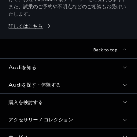
また、試乗のご予約や不明点などのご相談もお受けい
たします。
詳しくはこちら
Back to top
Audiを知る
Audiを探す・体験する
Audi ブランド
Story of Progress
購入を検討する
ディーラー検索
Audi Sport
新車在庫検索
アクセサリー / コレクション
モデル一覧
Formula 1®
試乗車・展示車検索
特別仕様モデル / 限定モデル
デジタルサービス