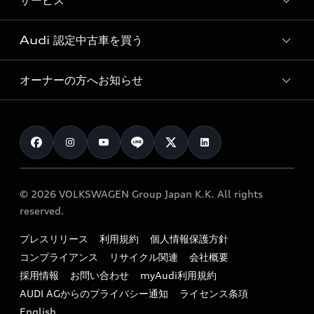
サービス
純正アクセサリー
見積り依頼
e-tronラインアップ
Audi exclusive
オンラインショップ
試乗予約
Audi 認定中古車を買う
サービス入庫予約
価格シミュレーション
Audi driving experience
Audi collection
サービスプログラム
車両比較
オーナーの方へお知らせ
Audi認定中古車
アウディナビアプリ
メンテナンス
ご購入サポート
Audi認定中古車検索
お知らせ
車検 / 定期点検
カタログ一覧
クオリティ
オーナー様向けキャンペーン
e-tronアフターサポート
保証
リコール関連情報
Audi Top Service紹介
© 2026 VOLKSWAGEN Group Japan K.K. All rights
メンテナンス
特定整備適用車一覧
reserved.
myAudi
24時間緊急サポート
リサイクル法
プレスリリース
利用規約
個人情報保護方針
ファイナンス
コンプライアンス
リサイクル関連
会社概要
よくある質問（FAQ）
採用情報
お問い合わせ
myAudi利用規約
キャンペーン / イベント
AUDI AGからのプライバシー通知
ライセンス条項
買取査定
English