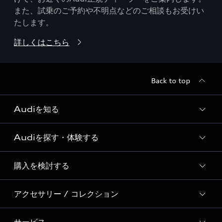
また、試乗のご予約や不明点などのご相談もお受けい
たします。
詳しくはこちら
Back to top
Audiを知る
Audiを探す・体験する
Audi ブランド
Story of Progress
購入を検討する
ディーラー検索
Audi Sport
新車在庫検索
アクセサリー / コレクション
モデル一覧
Formula 1®
試乗車・展示車検索
特別仕様モデル / 限定モデル
デジタルサービス