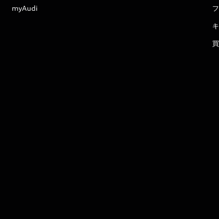
myAudi
フ
キ
買