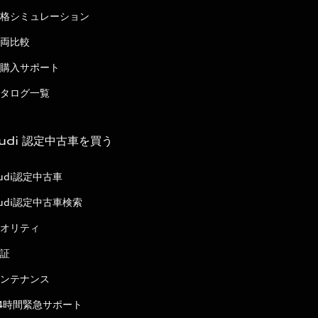
格シミュレーション
両比較
購入サポート
タログ一覧
udi 認定中古車を買う
udi認定中古車
udi認定中古車検索
オリティ
証
ンテナンス
4時間緊急サポート