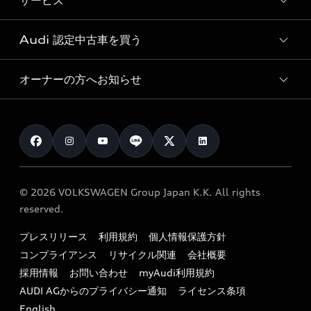
サービス
純正アクセサリー
見積り依頼
e-tronラインアップ
Audi exclusive
オンラインショップ
試乗予約
Audi 認定中古車を買う
サービス入庫予約
価格シミュレーション
Audi driving experience
Audi collection
サービスプログラム
車両比較
オーナーの方へお知らせ
Audi認定中古車
アウディナビアプリ
メンテナンス
ご購入サポート
Audi認定中古車検索
お知らせ
車検 / 定期点検
カタログ一覧
クオリティ
オーナー様向けキャンペーン
e-tronアフターサポート
保証
リコール関連情報
Audi Top Service紹介
© 2026 VOLKSWAGEN Group Japan K.K. All rights
メンテナンス
特定整備適用車一覧
reserved.
myAudi
24時間緊急サポート
リサイクル法
プレスリリース
利用規約
個人情報保護方針
ファイナンス
コンプライアンス
リサイクル関連
会社概要
よくある質問（FAQ）
採用情報
お問い合わせ
myAudi利用規約
キャンペーン / イベント
AUDI AGからのプライバシー通知
ライセンス条項
買取査定
English