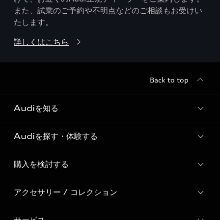
また、試乗のご予約や不明点などのご相談もお受けい
たします。
詳しくはこちら
Back to top
Audiを知る
Audiを探す・体験する
Audi ブランド
Story of Progress
購入を検討する
ディーラー検索
Audi Sport
新車在庫検索
アクセサリー / コレクション
モデル一覧
Formula 1®
試乗車・展示車検索
特別仕様モデル / 限定モデル
デジタルサービス