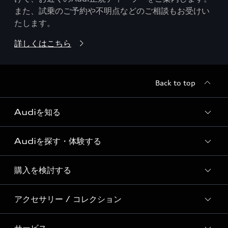
また、試乗のご予約や不明点などのご相談もお受けい
たします。
詳しくはこちら
Back to top
Audiを知る
Audiを探す・体験する
Audi ブランド
Story of Progress
購入を検討する
ディーラー検索
Audi Sport
新車在庫検索
アクセサリー / コレクション
モデル一覧
Formula 1®
試乗車・展示車検索
特別仕様モデル / 限定モデル
デジタルサービス