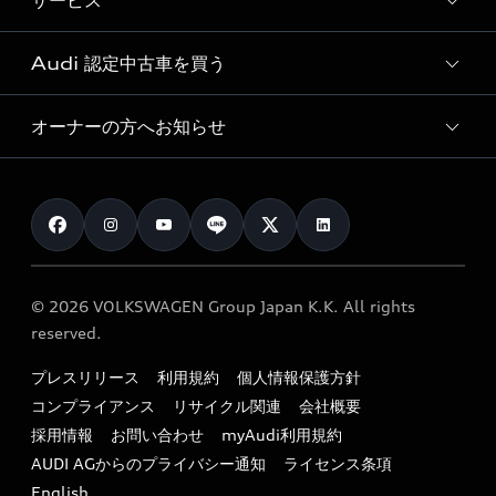
サービス
純正アクセサリー
見積り依頼
e-tronラインアップ
Audi exclusive
オンラインショップ
試乗予約
Audi 認定中古車を買う
サービス入庫予約
価格シミュレーション
Audi driving experience
Audi collection
サービスプログラム
車両比較
オーナーの方へお知らせ
Audi認定中古車
アウディナビアプリ
メンテナンス
ご購入サポート
Audi認定中古車検索
お知らせ
車検 / 定期点検
カタログ一覧
クオリティ
オーナー様向けキャンペーン
e-tronアフターサポート
保証
リコール関連情報
Audi Top Service紹介
© 2026 VOLKSWAGEN Group Japan K.K. All rights
メンテナンス
特定整備適用車一覧
reserved.
myAudi
24時間緊急サポート
リサイクル法
プレスリリース
利用規約
個人情報保護方針
ファイナンス
コンプライアンス
リサイクル関連
会社概要
よくある質問（FAQ）
採用情報
お問い合わせ
myAudi利用規約
キャンペーン / イベント
AUDI AGからのプライバシー通知
ライセンス条項
買取査定
English