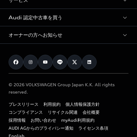
サービス
純正アクセサリー
見積り依頼
e-tronラインアップ
Audi exclusive
オンラインショップ
試乗予約
Audi 認定中古車を買う
サービス入庫予約
価格シミュレーション
Audi driving experience
Audi collection
サービスプログラム
車両比較
オーナーの方へお知らせ
Audi認定中古車
アウディナビアプリ
メンテナンス
ご購入サポート
Audi認定中古車検索
お知らせ
車検 / 定期点検
カタログ一覧
クオリティ
オーナー様向けキャンペーン
e-tronアフターサポート
保証
リコール関連情報
Audi Top Service紹介
© 2026 VOLKSWAGEN Group Japan K.K. All rights
メンテナンス
特定整備適用車一覧
reserved.
myAudi
24時間緊急サポート
リサイクル法
プレスリリース
利用規約
個人情報保護方針
ファイナンス
コンプライアンス
リサイクル関連
会社概要
よくある質問（FAQ）
採用情報
お問い合わせ
myAudi利用規約
キャンペーン / イベント
AUDI AGからのプライバシー通知
ライセンス条項
買取査定
English