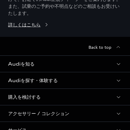
また、試乗のご予約や不明点などのご相談もお受けい
たします。
詳しくはこちら
Back to top
Audiを知る
Audiを探す・体験する
Audi ブランド
Story of Progress
購入を検討する
ディーラー検索
Audi Sport
新車在庫検索
アクセサリー / コレクション
モデル一覧
Formula 1®
試乗車・展示車検索
特別仕様モデル / 限定モデル
デジタルサービス