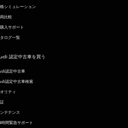
格シミュレーション
両比較
購入サポート
タログ一覧
udi 認定中古車を買う
udi認定中古車
udi認定中古車検索
オリティ
証
ンテナンス
4時間緊急サポート