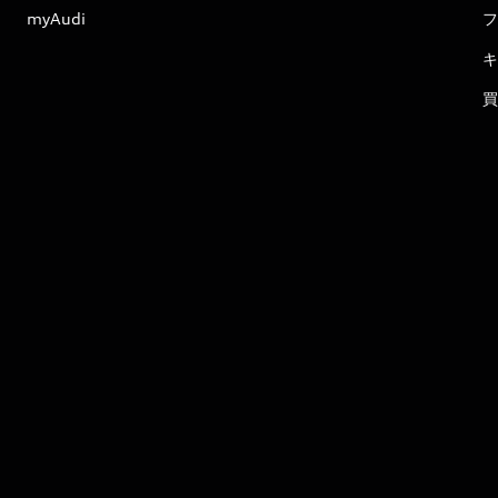
myAudi
フ
キ
買