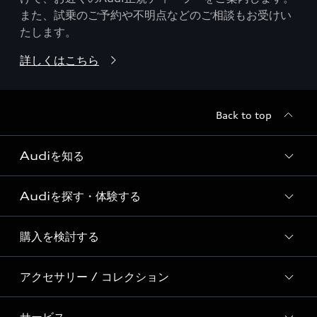
また、試乗のご予約や不明点などのご相談もお受けい
たします。
詳しくはこちら
Back to top
Audiを知る
Audiを探す・体験する
Audi ブランド
Story of Progress
購入を検討する
ディーラー検索
Audi Sport
新車在庫検索
アクセサリー / コレクション
モデル一覧
Formula 1®
試乗車・展示車検索
特別仕様モデル / 限定モデル
デジタルサービス