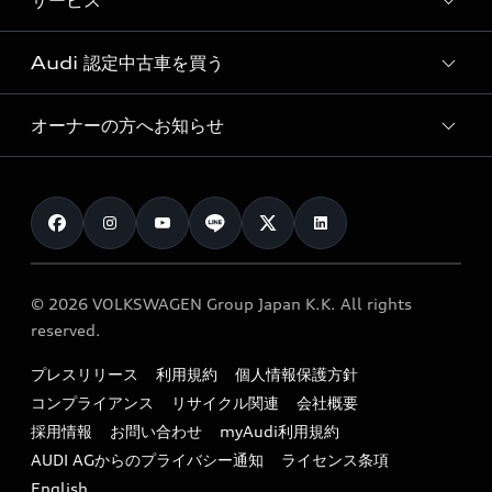
サービス
純正アクセサリー
見積り依頼
e-tronラインアップ
Audi exclusive
オンラインショップ
試乗予約
Audi 認定中古車を買う
サービス入庫予約
価格シミュレーション
Audi driving experience
Audi collection
サービスプログラム
車両比較
オーナーの方へお知らせ
Audi認定中古車
アウディナビアプリ
メンテナンス
ご購入サポート
Audi認定中古車検索
お知らせ
車検 / 定期点検
カタログ一覧
クオリティ
オーナー様向けキャンペーン
e-tronアフターサポート
保証
リコール関連情報
Audi Top Service紹介
© 2026 VOLKSWAGEN Group Japan K.K. All rights
メンテナンス
特定整備適用車一覧
reserved.
myAudi
24時間緊急サポート
リサイクル法
プレスリリース
利用規約
個人情報保護方針
ファイナンス
コンプライアンス
リサイクル関連
会社概要
よくある質問（FAQ）
採用情報
お問い合わせ
myAudi利用規約
キャンペーン / イベント
AUDI AGからのプライバシー通知
ライセンス条項
買取査定
English