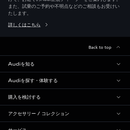
また、試乗のご予約や不明点などのご相談もお受けい
たします。
詳しくはこちら
Back to top
Audiを知る
Audiを探す・体験する
Audi ブランド
Story of Progress
購入を検討する
ディーラー検索
Audi Sport
新車在庫検索
アクセサリー / コレクション
モデル一覧
Formula 1®
試乗車・展示車検索
特別仕様モデル / 限定モデル
デジタルサービス