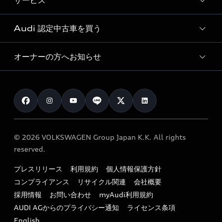
サービス
純正アクセサリー
見積り依頼
e-tronラインアップ
Audi exclusive
オンラインショップ
試乗予約
Audi 認定中古車を買う
サービス入庫予約
価格シミュレーション
Audi driving experience
Audi collection
サービスプログラム
車両比較
オーナーの方へお知らせ
Audi認定中古車
アウディナビアプリ
メンテナンス
ご購入サポート
Audi認定中古車検索
お知らせ
車検 / 定期点検
カタログ一覧
クオリティ
オーナー様向けキャンペーン
e-tronアフターサポート
保証
リコール関連情報
Audi Top Service紹介
© 2026 VOLKSWAGEN Group Japan K.K. All rights
メンテナンス
特定整備適用車一覧
reserved.
myAudi
24時間緊急サポート
リサイクル法
プレスリリース
利用規約
個人情報保護方針
ファイナンス
コンプライアンス
リサイクル関連
会社概要
よくある質問（FAQ）
採用情報
お問い合わせ
myAudi利用規約
キャンペーン / イベント
AUDI AGからのプライバシー通知
ライセンス条項
買取査定
English