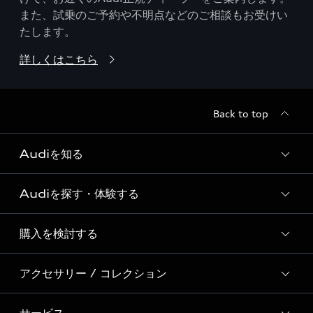
また、試乗のご予約や不明点などのご相談もお受けい
たします。
詳しくはこちら
Back to top
Audiを知る
Audiを探す・体験する
Audi ブランド
Story of Progress
購入を検討する
ディーラー検索
Audi Sport
新車在庫検索
アクセサリー / コレクション
モデル一覧
Formula 1®
試乗車・展示車検索
特別仕様モデル / 限定モデル
デジタルサービス