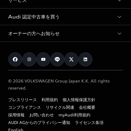
サービス
純正アクセサリー
見積り依頼
e-tronラインアップ
Audi exclusive
オンラインショップ
試乗予約
Audi 認定中古車を買う
サービス入庫予約
価格シミュレーション
Audi driving experience
Audi collection
サービスプログラム
車両比較
オーナーの方へお知らせ
Audi認定中古車
アウディナビアプリ
メンテナンス
ご購入サポート
Audi認定中古車検索
お知らせ
車検 / 定期点検
カタログ一覧
クオリティ
オーナー様向けキャンペーン
e-tronアフターサポート
保証
リコール関連情報
Audi Top Service紹介
© 2026 VOLKSWAGEN Group Japan K.K. All rights
メンテナンス
特定整備適用車一覧
reserved.
myAudi
24時間緊急サポート
リサイクル法
プレスリリース
利用規約
個人情報保護方針
ファイナンス
コンプライアンス
リサイクル関連
会社概要
よくある質問（FAQ）
採用情報
お問い合わせ
myAudi利用規約
キャンペーン / イベント
AUDI AGからのプライバシー通知
ライセンス条項
買取査定
English