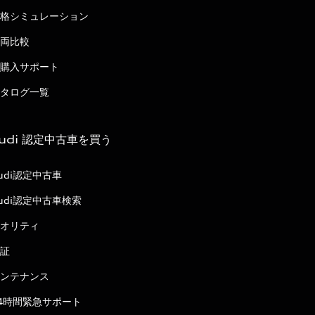
格シミュレーション
両比較
購入サポート
タログ一覧
udi 認定中古車を買う
udi認定中古車
udi認定中古車検索
オリティ
証
ンテナンス
4時間緊急サポート