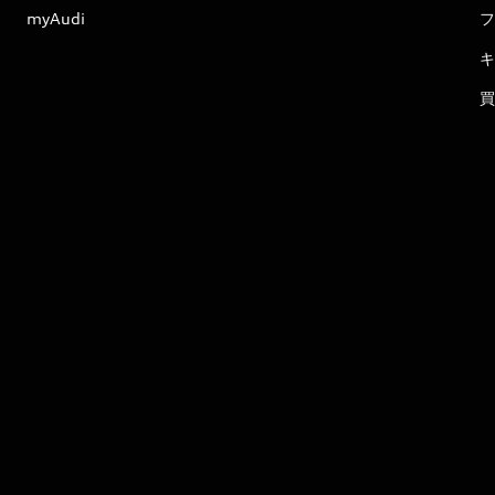
myAudi
フ
キ
買