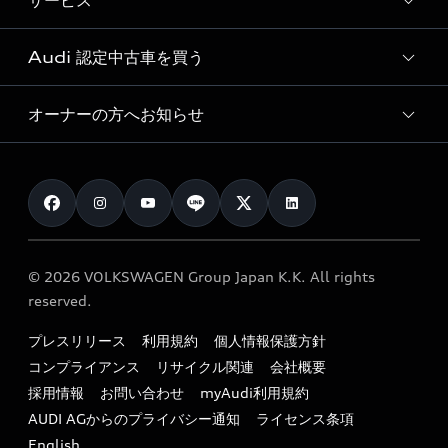
サービス
純正アクセサリー
見積り依頼
e-tronラインアップ
Audi exclusive
オンラインショップ
試乗予約
Audi 認定中古車を買う
サービス入庫予約
価格シミュレーション
Audi driving experience
Audi collection
サービスプログラム
車両比較
オーナーの方へお知らせ
Audi認定中古車
アウディナビアプリ
メンテナンス
ご購入サポート
Audi認定中古車検索
お知らせ
車検 / 定期点検
カタログ一覧
クオリティ
オーナー様向けキャンペーン
e-tronアフターサポート
保証
リコール関連情報
Audi Top Service紹介
© 2026 VOLKSWAGEN Group Japan K.K. All rights
メンテナンス
特定整備適用車一覧
reserved.
myAudi
24時間緊急サポート
リサイクル法
プレスリリース
利用規約
個人情報保護方針
ファイナンス
コンプライアンス
リサイクル関連
会社概要
よくある質問（FAQ）
採用情報
お問い合わせ
myAudi利用規約
キャンペーン / イベント
AUDI AGからのプライバシー通知
ライセンス条項
買取査定
English