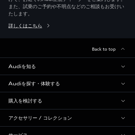
また、試乗のご予約や不明点などのご相談もお受けい
たします。
詳しくはこちら
Back to top
Audiを知る
Audiを探す・体験する
Audi ブランド
Story of Progress
購入を検討する
ディーラー検索
Audi Sport
新車在庫検索
アクセサリー / コレクション
モデル一覧
Formula 1®
試乗車・展示車検索
特別仕様モデル / 限定モデル
デジタルサービス