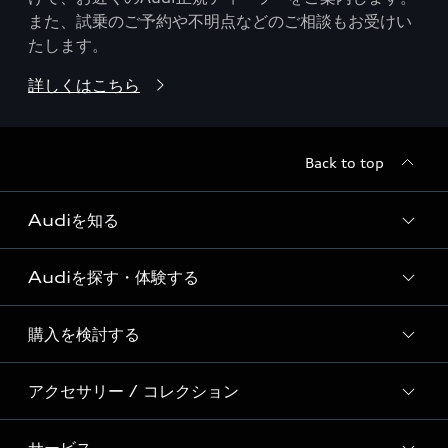
また、試乗のご予約や不明点などのご相談もお受けい
たします。
詳しくはこちら
Back to top
Audiを知る
Audiを探す・体験する
Audi ブランド
Story of Progress
購入を検討する
ディーラー検索
Audi Sport
新車在庫検索
アクセサリー / コレクション
モデル一覧
Formula 1®
試乗車・展示車検索
特別仕様モデル / 限定モデル
デジタルサービス