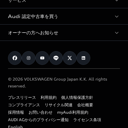
サービス
純正アクセサリー
見積り依頼
e-tronラインアップ
Audi exclusive
オンラインショップ
試乗予約
Audi 認定中古車を買う
サービス入庫予約
価格シミュレーション
Audi driving experience
Audi collection
サービスプログラム
車両比較
オーナーの方へお知らせ
Audi認定中古車
アウディナビアプリ
メンテナンス
ご購入サポート
Audi認定中古車検索
お知らせ
車検 / 定期点検
カタログ一覧
クオリティ
オーナー様向けキャンペーン
e-tronアフターサポート
保証
リコール関連情報
Audi Top Service紹介
© 2026 VOLKSWAGEN Group Japan K.K. All rights
メンテナンス
特定整備適用車一覧
reserved.
myAudi
24時間緊急サポート
リサイクル法
プレスリリース
利用規約
個人情報保護方針
ファイナンス
コンプライアンス
リサイクル関連
会社概要
よくある質問（FAQ）
採用情報
お問い合わせ
myAudi利用規約
キャンペーン / イベント
AUDI AGからのプライバシー通知
ライセンス条項
買取査定
English