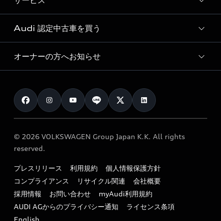
サービス
純正アクセサリー
見積り依頼
e-tronラインアップ
Audi exclusive
オンラインショップ
試乗予約
Audi 認定中古車を買う
サービス入庫予約
価格シミュレーション
Audi driving experience
Audi collection
サービスプログラム
車両比較
オーナーの方へお知らせ
Audi認定中古車
アウディナビアプリ
メンテナンス
ご購入サポート
Audi認定中古車検索
お知らせ
車検 / 定期点検
カタログ一覧
クオリティ
オーナー様向けキャンペーン
e-tronアフターサポート
保証
リコール関連情報
Audi Top Service紹介
© 2026 VOLKSWAGEN Group Japan K.K. All rights
メンテナンス
特定整備適用車一覧
reserved.
myAudi
24時間緊急サポート
リサイクル法
プレスリリース
利用規約
個人情報保護方針
ファイナンス
コンプライアンス
リサイクル関連
会社概要
よくある質問（FAQ）
採用情報
お問い合わせ
myAudi利用規約
キャンペーン / イベント
AUDI AGからのプライバシー通知
ライセンス条項
買取査定
English