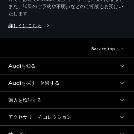
また、試乗のご予約や不明点などのご相談もお受けい
たします。
詳しくはこちら
Back to top
Audiを知る
Audiを探す・体験する
Audi ブランド
Story of Progress
購入を検討する
ディーラー検索
Audi Sport
新車在庫検索
アクセサリー / コレクション
モデル一覧
Formula 1®
試乗車・展示車検索
特別仕様モデル / 限定モデル
デジタルサービス