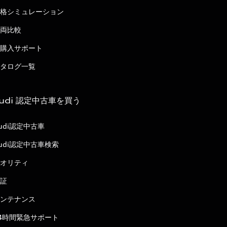
格シミュレーション
両比較
購入サポート
タログ一覧
udi 認定中古車を買う
udi認定中古車
udi認定中古車検索
オリティ
証
ンテナンス
4時間緊急サポート