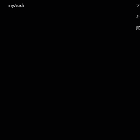
myAudi
フ
キ
買