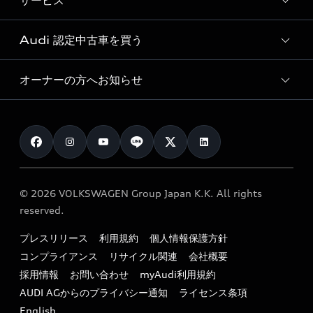
サービス
純正アクセサリー
見積り依頼
e-tronラインアップ
Audi exclusive
オンラインショップ
試乗予約
Audi 認定中古車を買う
サービス入庫予約
価格シミュレーション
Audi driving experience
Audi collection
サービスプログラム
車両比較
オーナーの方へお知らせ
Audi認定中古車
アウディナビアプリ
メンテナンス
ご購入サポート
Audi認定中古車検索
お知らせ
車検 / 定期点検
カタログ一覧
クオリティ
オーナー様向けキャンペーン
e-tronアフターサポート
保証
リコール関連情報
Audi Top Service紹介
© 2026 VOLKSWAGEN Group Japan K.K. All rights
メンテナンス
特定整備適用車一覧
reserved.
myAudi
24時間緊急サポート
リサイクル法
プレスリリース
利用規約
個人情報保護方針
ファイナンス
コンプライアンス
リサイクル関連
会社概要
よくある質問（FAQ）
採用情報
お問い合わせ
myAudi利用規約
キャンペーン / イベント
AUDI AGからのプライバシー通知
ライセンス条項
買取査定
English