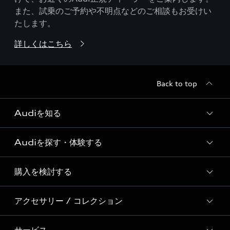
また、試乗のご予約や不明点などのご相談もお受けい
たします。
詳しくはこちら
Back to top
Audiを知る
Audiを探す・体験する
Audi ブランド
Story of Progress
購入を検討する
ディーラー検索
Audi Sport
新車在庫検索
アクセサリー / コレクション
モデル一覧
Formula 1®
試乗車・展示車検索
特別仕様モデル / 限定モデル
デジタルサービス