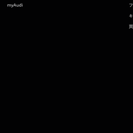
myAudi
フ
キ
買