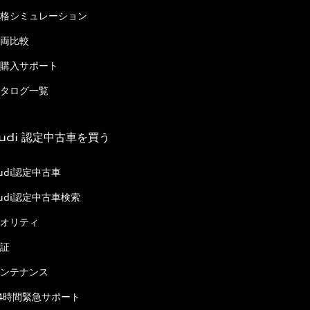
格シミュレーション
両比較
購入サポート
タログ一覧
udi 認定中古車を買う
udi認定中古車
udi認定中古車検索
オリティ
証
ンテナンス
4時間緊急サポート