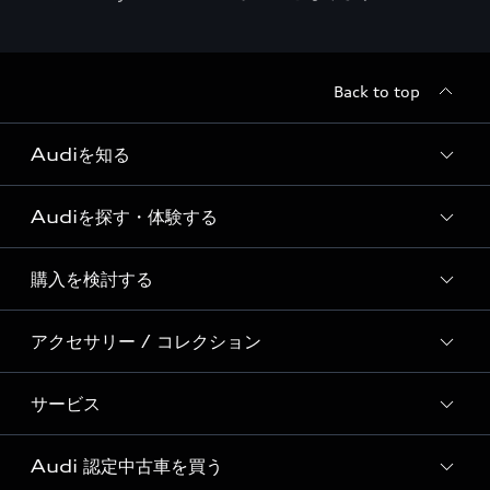
Back to top
Audiを知る
Audiを探す・体験する
Audi ブランド
Story of Progress
購入を検討する
ディーラー検索
Audi Sport
新車在庫検索
アクセサリー / コレクション
モデル一覧
Formula 1®
試乗車・展示車検索
特別仕様モデル / 限定モデル
デジタルサービス
サービス
純正アクセサリー
見積り依頼
e-tronラインアップ
Audi exclusive
オンラインショップ
試乗予約
Audi 認定中古車を買う
サービス入庫予約
価格シミュレーション
Audi driving experience