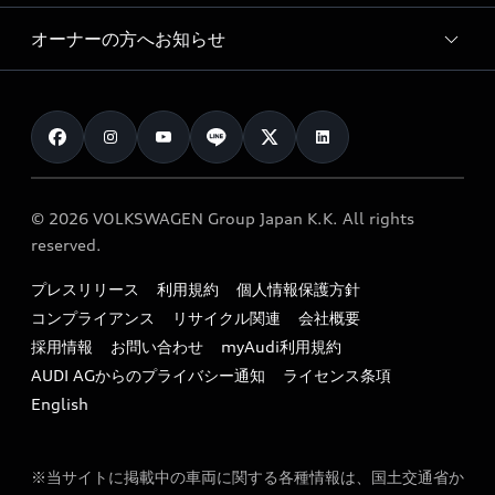
Audi collection
サービスプログラム
車両比較
オーナーの方へお知らせ
Audi認定中古車
アウディナビアプリ
メンテナンス
ご購入サポート
Audi認定中古車検索
お知らせ
車検 / 定期点検
カタログ一覧
クオリティ
オーナー様向けキャンペーン
e-tronアフターサポート
保証
リコール関連情報
Audi Top Service紹介
© 2026 VOLKSWAGEN Group Japan K.K. All rights
メンテナンス
特定整備適用車一覧
reserved.
myAudi
24時間緊急サポート
リサイクル法
プレスリリース
利用規約
個人情報保護方針
ファイナンス
コンプライアンス
リサイクル関連
会社概要
よくある質問（FAQ）
採用情報
お問い合わせ
myAudi利用規約
キャンペーン / イベント
AUDI AGからのプライバシー通知
ライセンス条項
買取査定
English
※当サイトに掲載中の車両に関する各種情報は、国土交通省か