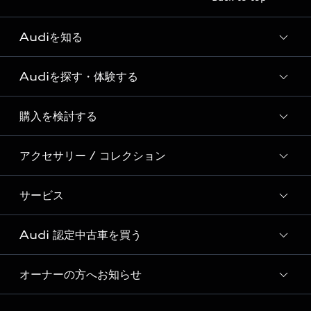
Audiを知る
Audiを探す・体験する
Audi ブランド
Story of Progress
購入を検討する
ディーラー検索
Audi Sport
新車在庫検索
アクセサリー / コレクション
モデル一覧
Formula 1®
試乗車・展示車検索
特別仕様モデル / 限定モデル
デジタルサービス
サービス
純正アクセサリー
見積もり依頼
e-tronラインアップ
Audi exclusive
オンラインショップ
試乗予約
Audi 認定中古車を買う
サービス入庫予約
価格シミュレーション
Audi driving experience
Audi collection
サービスプログラム
車両比較
オーナーの方へお知らせ
Audi認定中古車
アウディナビアプリ
メンテナンス
ご購入サポート
Audi認定中古車検索