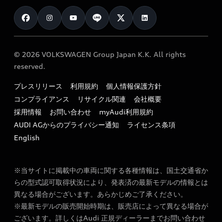
お知らせ
車検 / 定期点検
カタログ一覧
クオリティ
オーナー様向けキャンペーン
e-tronアフターサポート
保証
リコール関連情報
Audi Top Service紹介
© 2026 VOLKSWAGEN Group Japan K.K. All rights
メンテナンス
特定整備適用車一覧
reserved.
myAudi
24時間緊急サポート
リサイクル法
プレスリリース
利用規約
個人情報保護方針
ファイナンス
コンプライアンス
リサイクル関連
会社概要
よくある質問（FAQ）
採用情報
お問い合わせ
myAudi利用規約
キャンペーン / イベント
AUDI AGからのプライバシー通知
ライセンス条項
買取査定
English
※当サイトに掲載中の車両に関する各種情報は、国土交通省か
らの型式認可取得状況により、発表済の最新モデルの情報とは
異なる場合がございます。あらかじめご了承ください。
※最新モデルの販売開始時期は、販売店によって異なる場合が
ございます。詳しくはAudi 正規ディーラーまでお問い合わせ