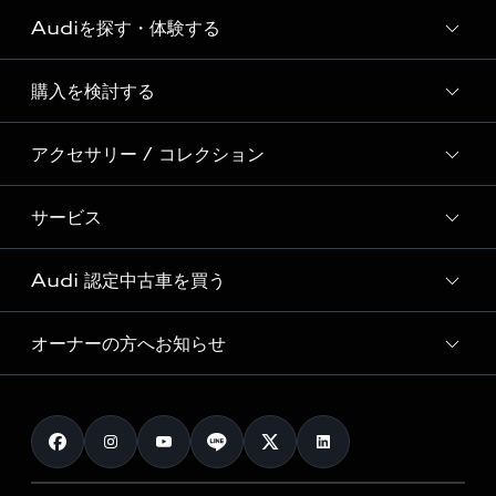
Audiを探す・体験する
Audi ブランド
Story of Progress
購入を検討する
ディーラー検索
Audi Sport
新車在庫検索
アクセサリー / コレクション
モデル一覧
Formula 1®
試乗車・展示車検索
特別仕様モデル / 限定モデル
デジタルサービス
サービス
純正アクセサリー
見積り依頼
e-tronラインアップ
Audi exclusive
オンラインショップ
試乗予約
Audi 認定中古車を買う
サービス入庫予約
価格シミュレーション
Audi driving experience
Audi collection
サービスプログラム
車両比較
オーナーの方へお知らせ
Audi認定中古車
アウディナビアプリ
メンテナンス
ご購入サポート
Audi認定中古車検索
お知らせ
車検 / 定期点検
カタログ一覧
クオリティ
オーナー様向けキャンペーン
e-tronアフターサポート
保証