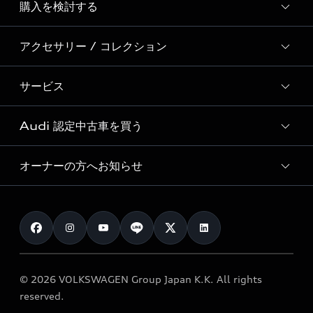
購入を検討する
ディーラー検索
Audi Sport
新車在庫検索
アクセサリー / コレクション
モデル一覧
Formula 1®
試乗車・展示車検索
特別仕様モデル / 限定モデル
デジタルサービス
サービス
純正アクセサリー
見積り依頼
e-tronラインアップ
Audi exclusive
オンラインショップ
試乗予約
Audi 認定中古車を買う
サービス入庫予約
価格シミュレーション
Audi driving experience
Audi collection
サービスプログラム
車両比較
オーナーの方へお知らせ
Audi認定中古車
アウディナビアプリ
メンテナンス
ご購入サポート
Audi認定中古車検索
お知らせ
車検 / 定期点検
カタログ一覧
クオリティ
オーナー様向けキャンペーン
e-tronアフターサポート
保証
リコール関連情報
Audi Top Service紹介
© 2026 VOLKSWAGEN Group Japan K.K. All rights
メンテナンス
特定整備適用車一覧
reserved.
myAudi
24時間緊急サポート