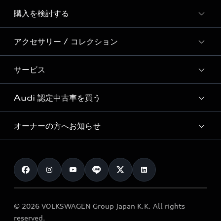
Story of Progress
購入を検討する
ディーラー検索
Audi Sport
新車在庫検索
アクセサリー / コレクション
モデル一覧
Formula 1®
試乗車・展示車検索
特別仕様モデル / 限定モデル
デジタルサービス
サービス
純正アクセサリー
見積もり依頼
e-tronラインアップ
Audi exclusive
オンラインショップ
試乗予約
Audi 認定中古車を買う
サービス入庫予約
価格シミュレーション
Audi driving experience
Audi collection
サービスプログラム
車両比較
オーナーの方へお知らせ
Audi認定中古車
アウディナビアプリ
メンテナンス
ご購入サポート
Audi認定中古車検索
お知らせ
車検 / 定期点検
カタログ一覧
クオリティ
オーナー様向けキャンペーン
e-tronアフターサポート
保証
リコール関連情報
Audi Top Service紹介
© 2026 VOLKSWAGEN Group Japan K.K. All rights
メンテナンス
特定整備適用車一覧
reserved.
myAudi