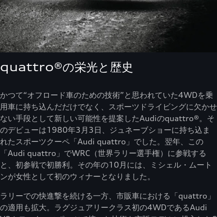
quattro®の栄光と歴史
かつて“オフロード車のための技術”と思われていた4WDを乗
用車に持ち込んだだけでなく、スポーツドライビングに欠かせ
ない手段として新しい可能性を提案したAudiのquattro®。そ
のデビューは1980年3月3日、ジュネーブショーに持ち込ま
れたスポーツクーペ「Audi quattro」でした。翌年、この
「Audi quattro」でWRC（世界ラリー選手権）に参戦する
と、初参戦で初勝利。その年の10月には、ミシェル・ムート
ンが女性として初のウィナーとなりました。
ラリーでの快進撃を続ける一方、市販車における「quattro」
の適用も拡大。ラグジュアリークラス初の4WDであるAudi