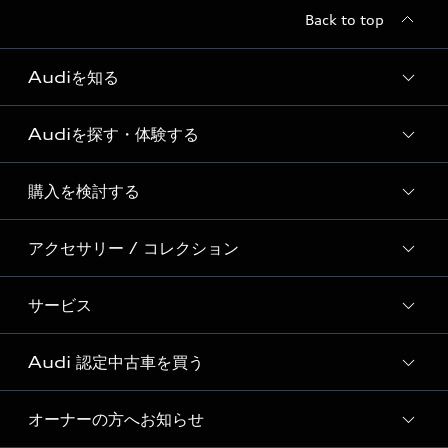
Back to top
Audiを知る
Audiを探す・体験する
Audi ブランド
Story of Progress
購入を検討する
ディーラー検索
Audi Sport
新車在庫検索
アクセサリー / コレクション
モデル一覧
Formula 1®
試乗車・展示車検索
特別仕様モデル / 限定モデル
デジタルサービス
サービス
純正アクセサリー
見積り依頼
e-tronラインアップ
Audi exclusive
オンラインショップ
試乗予約
Audi 認定中古車を買う
サービス入庫予約
価格シミュレーション
Audi driving experience
Audi collection
サービスプログラム
車両比較
オーナーの方へお知らせ
Audi認定中古車
アウディナビアプリ