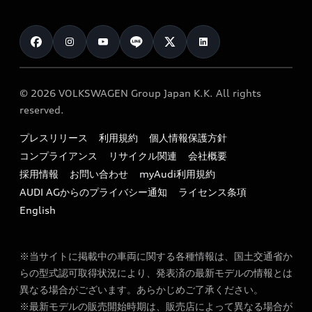
メンテナンス
ご購入サポート
Audi認定中古車検索
お知らせ
車検 / 定期点検
カタログ一覧
クオリティ
オーナー様向けキャンペーン
e-tronアフターサポート
保証
リコール関連情報
Audi Top Service紹介
© 2026 VOLKSWAGEN Group Japan K.K. All rights
メンテナンス
特定整備適用車一覧
reserved.
myAudi
24時間緊急サポート
リサイクル法
プレスリリース
利用規約
個人情報保護方針
ファイナンス
コンプライアンス
リサイクル関連
会社概要
よくある質問（FAQ）
採用情報
お問い合わせ
myAudi利用規約
キャンペーン / イベント
AUDI AGからのプライバシー通知
ライセンス条項
買取査定
English
※当サイトに掲載中の車両に関する各種情報は、国土交通省か
らの型式認可取得状況により、発表済の最新モデルの情報とは
異なる場合がございます。あらかじめご了承ください。
※最新モデルの販売開始時期は、販売店によって異なる場合が