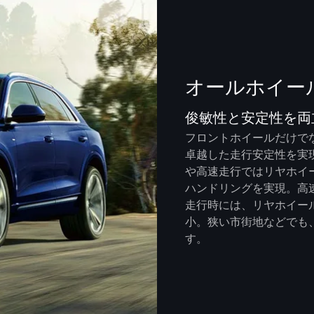
オールホイー
俊敏性と安定性を両
フロントホイールだけで
卓越した走行安定性を実
や高速走行ではリヤホイ
ハンドリングを実現。高
走行時には、リヤホイー
小。狭い市街地などでも
す。