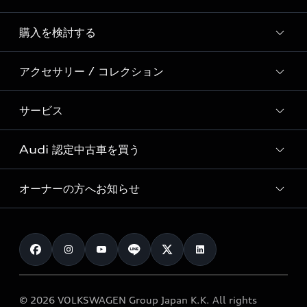
Story of Progress
購入を検討する
ディーラー検索
Audi Sport
新車在庫検索
アクセサリー / コレクション
モデル一覧
Formula 1®
試乗車・展示車検索
特別仕様モデル / 限定モデル
デジタルサービス
サービス
純正アクセサリー
見積り依頼
e-tronラインアップ
Audi exclusive
オンラインショップ
試乗予約
Audi 認定中古車を買う
サービス入庫予約
価格シミュレーション
Audi driving experience
Audi collection
サービスプログラム
車両比較
オーナーの方へお知らせ
Audi認定中古車
アウディナビアプリ
メンテナンス
ご購入サポート
Audi認定中古車検索
お知らせ
車検 / 定期点検
カタログ一覧
クオリティ
オーナー様向けキャンペーン
e-tronアフターサポート
保証
リコール関連情報
Audi Top Service紹介
© 2026 VOLKSWAGEN Group Japan K.K. All rights
メンテナンス