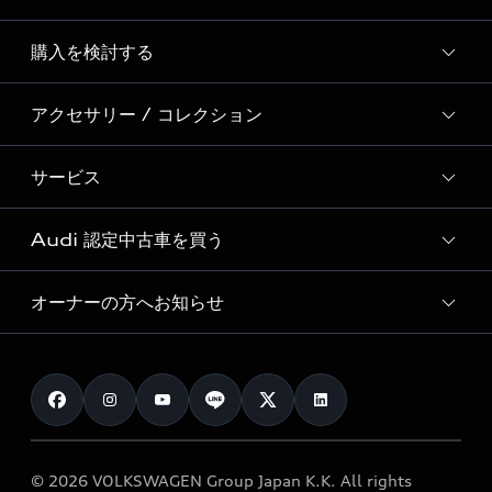
Story of Progress
購入を検討する
ディーラー検索
Audi Sport
新車在庫検索
アクセサリー / コレクション
モデル一覧
Formula 1®
試乗車・展示車検索
特別仕様モデル / 限定モデル
デジタルサービス
サービス
純正アクセサリー
見積り依頼
e-tronラインアップ
Audi exclusive
オンラインショップ
試乗予約
Audi 認定中古車を買う
サービス入庫予約
価格シミュレーション
Audi driving experience
Audi collection
サービスプログラム
車両比較
オーナーの方へお知らせ
Audi認定中古車
アウディナビアプリ
メンテナンス
ご購入サポート
Audi認定中古車検索
お知らせ
車検 / 定期点検
カタログ一覧
クオリティ
オーナー様向けキャンペーン
e-tronアフターサポート
保証
リコール関連情報
Audi Top Service紹介
© 2026 VOLKSWAGEN Group Japan K.K. All rights
メンテナンス