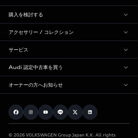
Story of Progress
購入を検討する
ディーラー検索
Audi Sport
新車在庫検索
アクセサリー / コレクション
モデル一覧
Formula 1®
試乗車・展示車検索
特別仕様モデル / 限定モデル
デジタルサービス
サービス
純正アクセサリー
見積り依頼
e-tronラインアップ
Audi exclusive
オンラインショップ
試乗予約
Audi 認定中古車を買う
サービス入庫予約
価格シミュレーション
Audi driving experience
Audi collection
サービスプログラム
車両比較
オーナーの方へお知らせ
Audi認定中古車
アウディナビアプリ
メンテナンス
ご購入サポート
Audi認定中古車検索
お知らせ
車検 / 定期点検
カタログ一覧
クオリティ
オーナー様向けキャンペーン
e-tronアフターサポート
保証
リコール関連情報
Audi Top Service紹介
© 2026 VOLKSWAGEN Group Japan K.K. All rights
メンテナンス