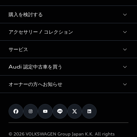
Story of Progress
購入を検討する
ディーラー検索
Audi Sport
新車在庫検索
アクセサリー / コレクション
モデル一覧
Formula 1®
試乗車・展示車検索
特別仕様モデル / 限定モデル
デジタルサービス
サービス
純正アクセサリー
見積り依頼
e-tronラインアップ
Audi exclusive
オンラインショップ
試乗予約
Audi 認定中古車を買う
サービス入庫予約
価格シミュレーション
Audi driving experience
Audi collection
サービスプログラム
車両比較
オーナーの方へお知らせ
Audi認定中古車
アウディナビアプリ
メンテナンス
ご購入サポート
Audi認定中古車検索
お知らせ
車検 / 定期点検
カタログ一覧
クオリティ
オーナー様向けキャンペーン
e-tronアフターサポート
保証
リコール関連情報
Audi Top Service紹介
© 2026 VOLKSWAGEN Group Japan K.K. All rights
メンテナンス