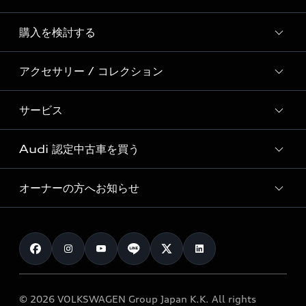
Story of Progress
購入を検討する
ディーラー検索
Audi Sport
新車在庫検索
アクセサリー / コレクション
モデル一覧
Formula 1®
試乗車・展示車検索
特別仕様モデル / 限定モデル
デジタルサービス
サービス
純正アクセサリー
見積もり依頼
e-tronラインアップ
Audi exclusive
オンラインショップ
試乗予約
Audi 認定中古車を買う
サービス入庫予約
価格シミュレーション
Audi driving experience
Audi collection
サービスプログラム
車両比較
オーナーの方へお知らせ
Audi認定中古車
アウディナビアプリ
メンテナンス
ご購入サポート
Audi認定中古車検索
お知らせ
車検 / 定期点検
カタログ一覧
クオリティ
オーナー様向けキャンペーン
e-tronアフターサポート
保証
リコール関連情報
Audi Top Service紹介
© 2026 VOLKSWAGEN Group Japan K.K. All rights
メンテナンス