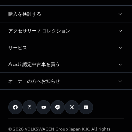
Story of Progress
購入を検討する
ディーラー検索
Audi Sport
新車在庫検索
アクセサリー / コレクション
モデル一覧
Formula 1®
試乗車・展示車検索
特別仕様モデル / 限定モデル
デジタルサービス
サービス
純正アクセサリー
見積り依頼
e-tronラインアップ
Audi exclusive
オンラインショップ
試乗予約
Audi 認定中古車を買う
サービス入庫予約
価格シミュレーション
Audi driving experience
Audi collection
サービスプログラム
車両比較
オーナーの方へお知らせ
Audi認定中古車
アウディナビアプリ
メンテナンス
ご購入サポート
Audi認定中古車検索
お知らせ
車検 / 定期点検
カタログ一覧
クオリティ
オーナー様向けキャンペーン
e-tronアフターサポート
保証
リコール関連情報
Audi Top Service紹介
© 2026 VOLKSWAGEN Group Japan K.K. All rights
メンテナンス