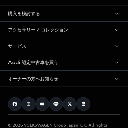
Story of Progress
購入を検討する
ディーラー検索
Audi Sport
新車在庫検索
アクセサリー / コレクション
モデル一覧
Formula 1®
試乗車・展示車検索
特別仕様モデル / 限定モデル
デジタルサービス
サービス
純正アクセサリー
見積り依頼
e-tronラインアップ
Audi exclusive
オンラインショップ
試乗予約
Audi 認定中古車を買う
サービス入庫予約
価格シミュレーション
Audi driving experience
Audi collection
サービスプログラム
車両比較
オーナーの方へお知らせ
Audi認定中古車
アウディナビアプリ
メンテナンス
ご購入サポート
Audi認定中古車検索
お知らせ
車検 / 定期点検
カタログ一覧
クオリティ
オーナー様向けキャンペーン
e-tronアフターサポート
保証
リコール関連情報
Audi Top Service紹介
© 2026 VOLKSWAGEN Group Japan K.K. All rights
メンテナンス