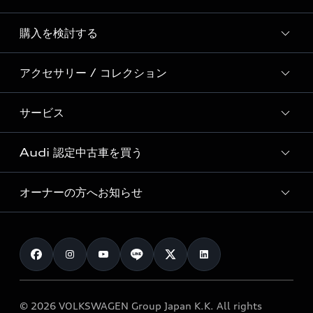
Story of Progress
購入を検討する
ディーラー検索
Audi Sport
新車在庫検索
アクセサリー / コレクション
モデル一覧
Formula 1®
試乗車・展示車検索
特別仕様モデル / 限定モデル
デジタルサービス
サービス
純正アクセサリー
見積り依頼
e-tronラインアップ
Audi exclusive
オンラインショップ
試乗予約
Audi 認定中古車を買う
サービス入庫予約
価格シミュレーション
Audi driving experience
Audi collection
サービスプログラム
車両比較
オーナーの方へお知らせ
Audi認定中古車
アウディナビアプリ
メンテナンス
ご購入サポート
Audi認定中古車検索
お知らせ
車検 / 定期点検
カタログ一覧
クオリティ
オーナー様向けキャンペーン
e-tronアフターサポート
保証
リコール関連情報
Audi Top Service紹介
© 2026 VOLKSWAGEN Group Japan K.K. All rights
メンテナンス