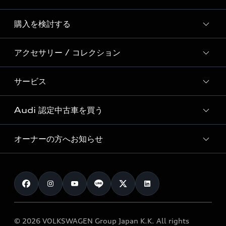
Story of Progress
購入を検討する
ディーラー検索
Audi Sport
新車在庫検索
アクセサリー / コレクション
モデル一覧
Formula 1®
試乗車・展示車検索
特別仕様モデル / 限定モデル
デジタルサービス
サービス
純正アクセサリー
見積り依頼
e-tronラインアップ
Audi exclusive
オンラインショップ
試乗予約
Audi 認定中古車を買う
サービス入庫予約
価格シミュレーション
Audi driving experience
Audi collection
サービスプログラム
車両比較
オーナーの方へお知らせ
Audi認定中古車
アウディナビアプリ
メンテナンス
ご購入サポート
Audi認定中古車検索
お知らせ
車検 / 定期点検
カタログ一覧
クオリティ
オーナー様向けキャンペーン
e-tronアフターサポート
保証
リコール関連情報
Audi Top Service紹介
© 2026 VOLKSWAGEN Group Japan K.K. All rights
メンテナンス