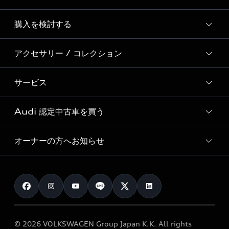
Story of Progress
購入を検討する
ディーラー検索
Audi Sport
新車在庫検索
アクセサリー / コレクション
モデル一覧
Formula 1®
試乗車・展示車検索
特別仕様モデル / 限定モデル
デジタルサービス
サービス
純正アクセサリー
見積り依頼
e-tronラインアップ
Audi exclusive
オンラインショップ
試乗予約
Audi 認定中古車を買う
サービス入庫予約
価格シミュレーション
Audi driving experience
Audi collection
サービスプログラム
車両比較
オーナーの方へお知らせ
Audi認定中古車
アウディナビアプリ
メンテナンス
ご購入サポート
Audi認定中古車検索
お知らせ
車検 / 定期点検
カタログ一覧
クオリティ
オーナー様向けキャンペーン
e-tronアフターサポート
保証
リコール関連情報
Audi Top Service紹介
© 2026 VOLKSWAGEN Group Japan K.K. All rights
メンテナンス