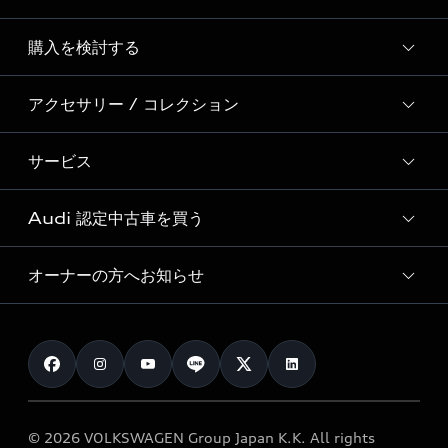
Story of Progress
購入を検討する
ディーラー検索
Audi Sport
新車在庫検索
アクセサリー / コレクション
モデル一覧
Formula 1®
試乗車・展示車検索
特別仕様モデル / 限定モデル
デジタルサービス
サービス
純正アクセサリー
見積り依頼
e-tronラインアップ
Audi exclusive
オンラインショップ
試乗予約
Audi 認定中古車を買う
サービス入庫予約
価格シミュレーション
Audi driving experience
Audi collection
サービスプログラム
車両比較
オーナーの方へお知らせ
Audi認定中古車
アウディナビアプリ
メンテナンス
ご購入サポート
Audi認定中古車検索
お知らせ
車検 / 定期点検
カタログ一覧
クオリティ
オーナー様向けキャンペーン
e-tronアフターサポート
保証
リコール関連情報
Audi Top Service紹介
© 2026 VOLKSWAGEN Group Japan K.K. All rights
メンテナンス