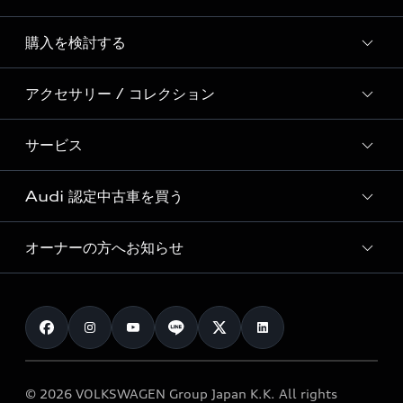
Story of Progress
購入を検討する
ディーラー検索
Audi Sport
新車在庫検索
アクセサリー / コレクション
モデル一覧
Formula 1®
試乗車・展示車検索
特別仕様モデル / 限定モデル
デジタルサービス
サービス
純正アクセサリー
見積り依頼
e-tronラインアップ
Audi exclusive
オンラインショップ
試乗予約
Audi 認定中古車を買う
サービス入庫予約
価格シミュレーション
Audi driving experience
Audi collection
サービスプログラム
車両比較
オーナーの方へお知らせ
Audi認定中古車
アウディナビアプリ
メンテナンス
ご購入サポート
Audi認定中古車検索
お知らせ
車検 / 定期点検
カタログ一覧
クオリティ
オーナー様向けキャンペーン
e-tronアフターサポート
保証
リコール関連情報
Audi Top Service紹介
© 2026 VOLKSWAGEN Group Japan K.K. All rights
メンテナンス