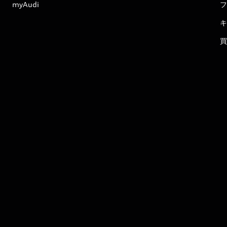
myAudi
フ
キ
買