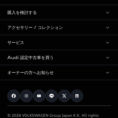
Story of Progress
購入を検討する
ディーラー検索
Audi Sport
新車在庫検索
アクセサリー / コレクション
モデル一覧
Formula 1®
試乗車・展示車検索
特別仕様モデル / 限定モデル
デジタルサービス
サービス
純正アクセサリー
見積り依頼
e-tronラインアップ
Audi exclusive
オンラインショップ
試乗予約
Audi 認定中古車を買う
サービス入庫予約
価格シミュレーション
Audi driving experience
Audi collection
サービスプログラム
車両比較
オーナーの方へお知らせ
Audi認定中古車
アウディナビアプリ
メンテナンス
ご購入サポート
Audi認定中古車検索
お知らせ
車検 / 定期点検
カタログ一覧
クオリティ
オーナー様向けキャンペーン
e-tronアフターサポート
保証
リコール関連情報
Audi Top Service紹介
© 2026 VOLKSWAGEN Group Japan K.K. All rights
メンテナンス