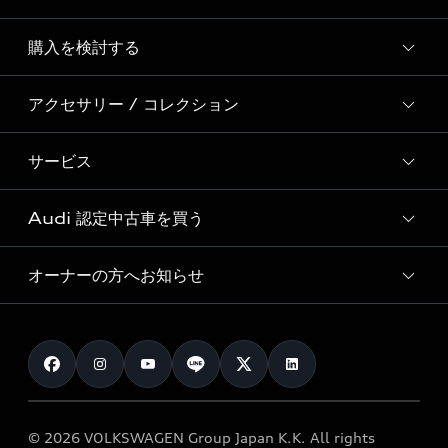
Story of Progress
購入を検討する
ディーラー検索
Audi Sport
新車在庫検索
アクセサリー / コレクション
モデル一覧
Formula 1®
試乗車・展示車検索
特別仕様モデル / 限定モデル
デジタルサービス
サービス
純正アクセサリー
見積り依頼
e-tronラインアップ
Audi exclusive
オンラインショップ
試乗予約
Audi 認定中古車を買う
サービス入庫予約
価格シミュレーション
Audi driving experience
Audi collection
サービスプログラム
車両比較
オーナーの方へお知らせ
Audi認定中古車
アウディナビアプリ
メンテナンス
ご購入サポート
Audi認定中古車検索
お知らせ
車検 / 定期点検
カタログ一覧
クオリティ
オーナー様向けキャンペーン
e-tronアフターサポート
保証
リコール関連情報
Audi Top Service紹介
© 2026 VOLKSWAGEN Group Japan K.K. All rights
メンテナンス