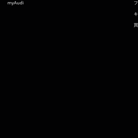
myAudi
フ
キ
買