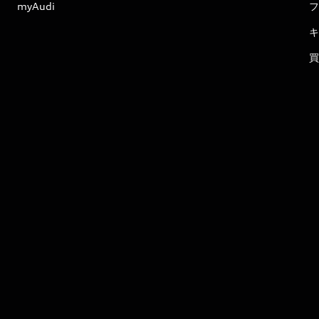
myAudi
フ
キ
買